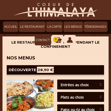
ACCUEIL
LE RESTAURANT
LA CARTE
LES MENUS
TÉMOIGNAGES
0
CONTACT
LE RESTAURANT SERA OUVERT PENDANT LE
CONFINEMENT
NOS MENUS
DÉCOUVERTE
28,90 €
Entrées au choix
Plats au choix
Pains ou riz au choix