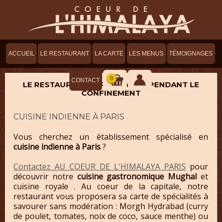
ACCUEIL
LE RESTAURANT
LA CARTE
LES MENUS
TÉMOIGNAGES
0
CONTACT
LE RESTAURANT SERA OUVERT PENDANT LE
CONFINEMENT
CUISINE INDIENNE À PARIS
Vous cherchez un établissement spécialisé en
cuisine indienne à Paris
?
Contactez AU COEUR DE L'HIMALAYA PARIS
pour
découvrir notre
cuisine gastronomique Mughal
et
cuisine royale . Au coeur de la capitale, notre
restaurant vous proposera sa carte de spécialités à
savourer sans modération : Morgh Hydrabad (curry
de poulet, tomates, noix de coco, sauce menthe) ou