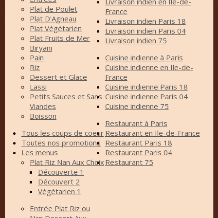
Livraison indien en Ile-de-
Plat de Poulet
France
Plat D'Agneau
Livraison indien Paris 18
Plat Végétarien
Livraison indien Paris 04
Plat Fruits de Mer
Livraison indien 75
Biryani
Pain
Cuisine indienne à Paris
Riz
Cuisine indienne en Ile-de-
Dessert et Glace
France
Lassi
Cuisine indienne Paris 18
Petits Sauces et Sans
Cuisine indienne Paris 04
Viandes
Cuisine indienne 75
Boisson
Restaurant à Paris
Tous les coups de coeur
Restaurant en Ile-de-France
Toutes nos promotions
Restaurant Paris 18
Les menus
Restaurant Paris 04
Plat Riz Nan Aux Choix
Restaurant 75
Découverte 1
Découvert 2
Végétarien 1
Entrée Plat Riz ou
Nan Dessert Aux