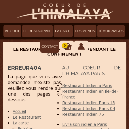
ACCUEIL
LE RESTAURANT
LA CARTE
LES MENUS
TÉMOIGNAGES
0
CONTACT
LE RESTAURANT SERA OUVERT PENDANT LE
CONFINEMENT
ERREUR404
AU COEUR DE
L'HIMALAYA PARIS
La page que vous avez
demandée n'existe pas,
Restaurant Indien à Paris
veuillez vous rendre sur
Restaurant Indien en Ile-de-
une des pages ci-
France
dessous :
Restaurant Indien Paris 18
Restaurant Indien Paris 04
Accueil
Restaurant Indien 75
Le Restaurant
La carte
Livraison indien à Paris
Entrées