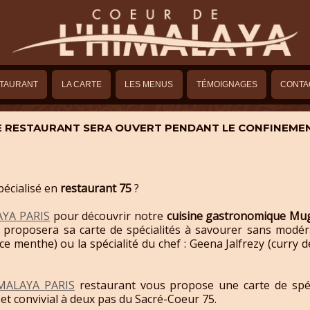
STAURANT
LA CARTE
LES MENUS
TÉMOIGNAGES
CONTA
E RESTAURANT SERA OUVERT PENDANT LE CONFINEME
écialisé en
restaurant 75
?
AYA PARIS
pour découvrir notre
cuisine gastronomique Mu
us proposera sa carte de spécialités à savourer sans modé
ce menthe) ou la spécialité du chef : Geena Jalfrezy (curry 
MALAYA PARIS
restaurant vous propose une carte de spéci
t convivial à deux pas du Sacré-Coeur 75.