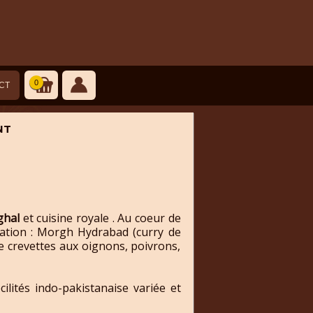
0
CT
NT
ghal
et cuisine royale . Au coeur de
ration : Morgh Hydrabad (curry de
de crevettes aux oignons, poivrons,
lités indo-pakistanaise variée et