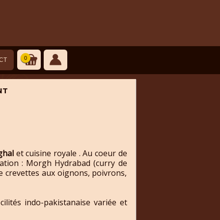
0
CT
NT
ghal
et cuisine royale . Au coeur de
ration : Morgh Hydrabad (curry de
de crevettes aux oignons, poivrons,
lités indo-pakistanaise variée et