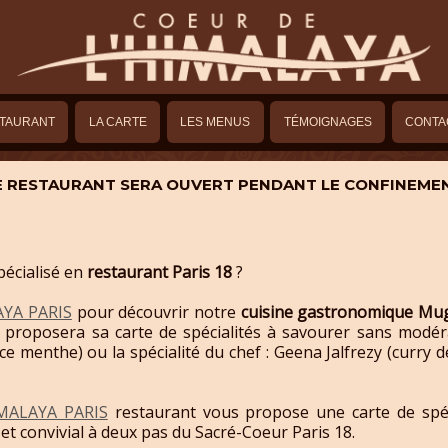
STAURANT
LA CARTE
LES MENUS
TÉMOIGNAGES
CONTA
E RESTAURANT SERA OUVERT PENDANT LE CONFINEME
écialisé en
restaurant Paris 18
?
AYA PARIS
pour découvrir notre
cuisine gastronomique Mu
us proposera sa carte de spécialités à savourer sans modé
ce menthe) ou la spécialité du chef : Geena Jalfrezy (curry 
MALAYA PARIS
restaurant vous propose une carte de spéci
t convivial à deux pas du Sacré-Coeur Paris 18.